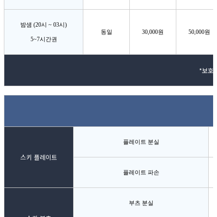
밤샘 (20시 ~ 03시)
동일
30,000원
50,000원
5~7시간권
*보호대
플레이트 분실
스키 플레이트
플레이트 파손
부츠 분실