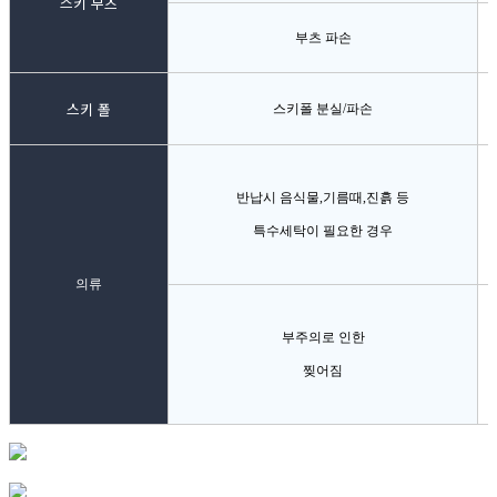
스키 부츠
부츠 파손
스키 폴
스키폴 분실/파손
반납시 음식물,기름때,진흙 등
특수세탁이 필요한 경우
의류
부주의로 인한
찢어짐